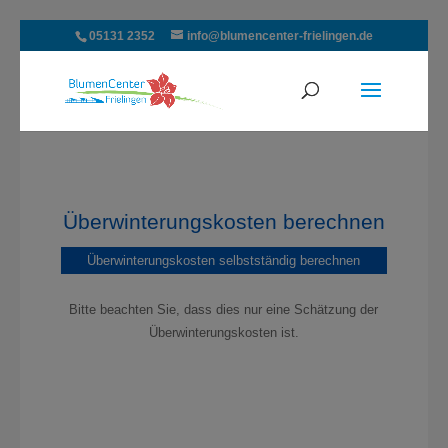
05131 2352
info@blumencenter-frielingen.de
Überwinterungskosten berechnen
Überwinterungskosten selbstständig berechnen
Bitte beachten Sie, dass dies nur eine Schätzung der
Überwinterungskosten ist.